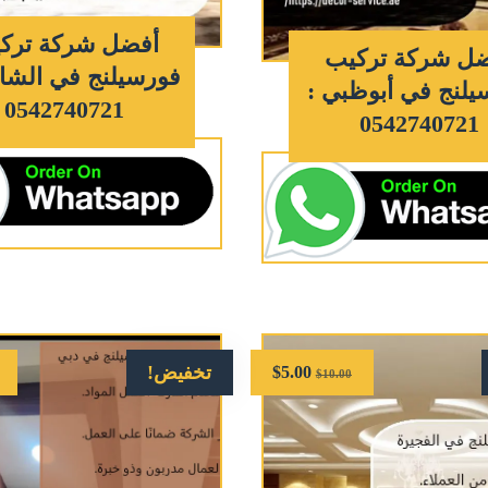
أفضل شركة ترك
ل شركة تركيب
فورسيلنج في الشار
يلنج في أبوظبي :
0542740721
0542740721
تخفيض!
$
5.00
$
10.00