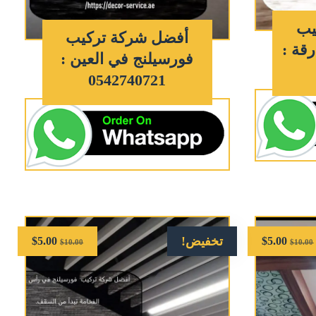
يب
أفضل شركة تركيب
قة :
فورسيلنج في العين :
0542740721
تخفيض!
$
5.00
$
5.00
$
10.00
$
10.00