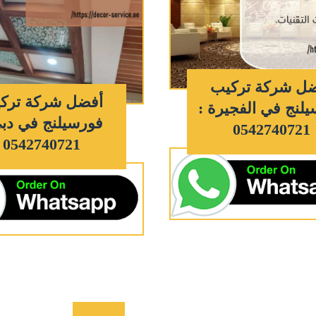
ل شركة تركيب
أفضل شركة ترك
لنج في الفجيرة :
فورسيلنج في دبي
0542740721
0542740721