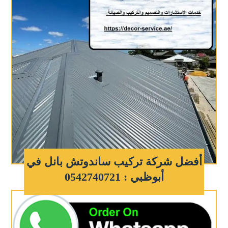
أفضل شركة تركيب ساندوتش بانل في
أبوظبي : 0542740721