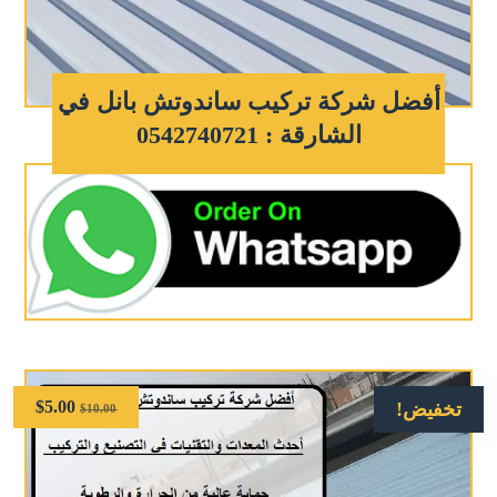
أفضل شركة تركيب ساندوتش بانل في
الشارقة : 0542740721
$
5.00
تخفيض!
$
10.00