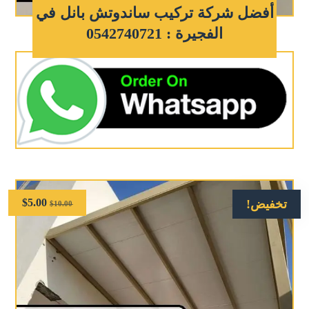
أفضل شركة تركيب ساندوتش بانل في
الفجيرة : 0542740721
$
5.00
تخفيض!
$
10.00