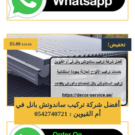
$
5.00
تخفيض!
$
10.00
أفضل شركة تركيب ساندوتش بانل في
أم القيوين : 0542740721