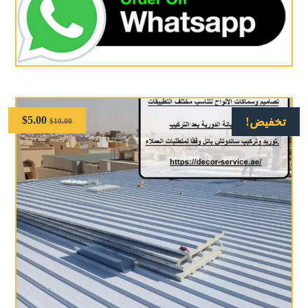
$
5.00
تخفيض!
$
10.00