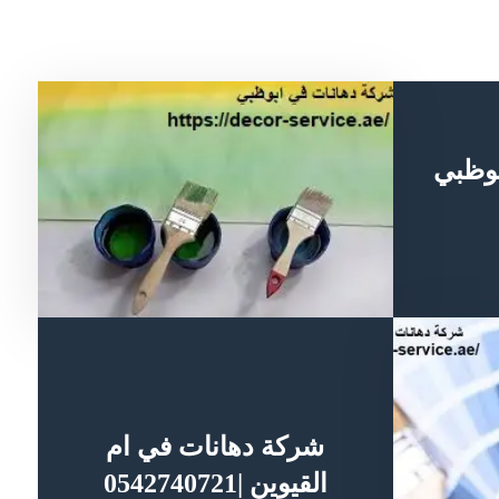
بوظبي
شركة دهانات في ام
القيوين |0542740721